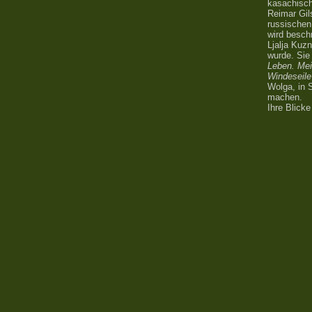
kasachisch
Reimar Gil
russischen
wird besch
Ljalja Kuz
wurde. Sie
Leben. Mei
Windeseile
Wolga, in S
machen.
Ihre Blicke