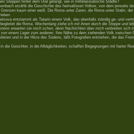
en Steppen hinter dem Ural gelangt, wie in mittelasisatische Städte?
senbach erzählt die Geschichte des heimatlosen Volkes, von dem jenseits de
 Grenzen kaum einer weiß. Die Roma unter Zaren, die Roma unter Stalin, de
rieben.
netsova entstammt als Tatarin einem Volk, das ebenfalls ständig ge- und vertr
 begleitet die Roma.
Wochenlang ziehe ich mit ihnen durch die Steppe und leb
stens erwarten sie mich schon, denn Nachrichten über mich verbreiten sich i
 von einem Lager zum anderen.
Ihre Nähe zu dem ziehenden Volk zwischen
ibirien und in der Hitze des Südens, läßt Fotografien entstehen, die das Frem
 in die Gesichter, in die Alltäglichkeiten, schaffen Begegnungen mit harter Real