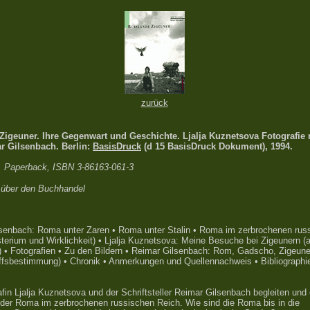
zurück
Zigeuner. Ihre Gegenwart und Geschichte. Ljalja Kuznetsova Fotografie 
r Gilsenbach. Berlin:
BasisDruck
(d 15 BasisDruck Dokument), 1994.
, Paperback, ISBN 3-86163-061-3
 über den Buchhandel
senbach: Roma unter Zaren • Roma unter Stalin • Roma im zerbrochenen rus
terium und Wirklichkeit) • Ljalja Kuznetsova: Meine Besuche bei Zigeunern (
) • Fotografien • Zu den Bildern • Reimar Gilsenbach: Rom, Gadscho, Zigeune
iffsbestimmung) • Chronik • Anmerkungen und Quellennachweis • Bibliographi
afin Ljalja Kuznetsova und der Schriftsteller Reimar Gilsenbach begleiten und
der Roma im zerbrochenen russischen Reich. Wie sind die Roma bis in die