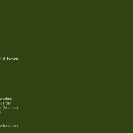
mit Texten
sischen
aus der
r (Versuch
e
 erforschen