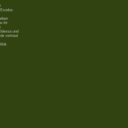
r
r Exodus
ieben
e ihr
n
 Odessa und
de vertraut
ität.